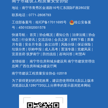
南宁市建设工程质量安全协会
地址：南宁市青秀区金浦路16号汇东国际F座2802室
联系电话：0771-2808793
工信部备案号：桂ICP备17011695号
桂公安备案
号：45010302001578
快速导航：
首页
|
协会概况
|
通知公告
|
法律法规
|
协会
动态
|
行业资讯
|
交流活动
|
会员之家
|
资料下载
|
质量
月专题
|
安全月专题
|
扬尘治理
|
风险分级
|
保证保险
|
垃圾分类
|
职称申报
|
成人高考
|
置顶专题
|
党建风采
|
宜居首府·筑梦南宁
|
防控战役
|
咨询问答
|
时慧AI
友情链接：
南宁市住房和城乡建设局
南宁市建筑管理信
息网
广西住房和城乡建设厅网
南宁市建设工程质量安全协会 ©2018
为了获得更好的浏览效果，建议您使用IE8.0及以上版本
浏览器以及1280*720以上分辨率的显示器浏览本网站