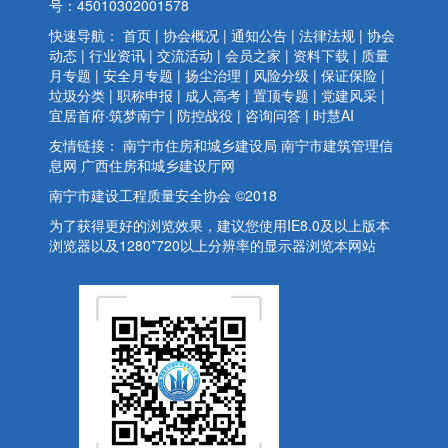
号：45010302001578
快速导航：
首页
|
协会概况
|
通知公告
|
法律法规
|
协会
动态
|
行业资讯
|
交流活动
|
会员之家
|
资料下载
|
质量
月专题
|
安全月专题
|
扬尘治理
|
风险分级
|
保证保险
|
垃圾分类
|
职称申报
|
成人高考
|
置顶专题
|
党建风采
|
宜居首府·筑梦南宁
|
防控战役
|
咨询问答
|
时慧AI
友情链接：
南宁市住房和城乡建设局
南宁市建筑管理信
息网
广西住房和城乡建设厅网
南宁市建设工程质量安全协会 ©2018
为了获得更好的浏览效果，建议您使用IE8.0及以上版本
浏览器以及1280*720以上分辨率的显示器浏览本网站