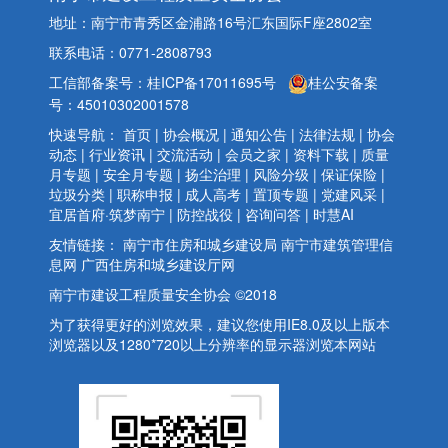
地址：南宁市青秀区金浦路16号汇东国际F座2802室
联系电话：0771-2808793
工信部备案号：桂ICP备17011695号
桂公安备案
号：45010302001578
快速导航：
首页
|
协会概况
|
通知公告
|
法律法规
|
协会
动态
|
行业资讯
|
交流活动
|
会员之家
|
资料下载
|
质量
月专题
|
安全月专题
|
扬尘治理
|
风险分级
|
保证保险
|
垃圾分类
|
职称申报
|
成人高考
|
置顶专题
|
党建风采
|
宜居首府·筑梦南宁
|
防控战役
|
咨询问答
|
时慧AI
友情链接：
南宁市住房和城乡建设局
南宁市建筑管理信
息网
广西住房和城乡建设厅网
南宁市建设工程质量安全协会 ©2018
为了获得更好的浏览效果，建议您使用IE8.0及以上版本
浏览器以及1280*720以上分辨率的显示器浏览本网站