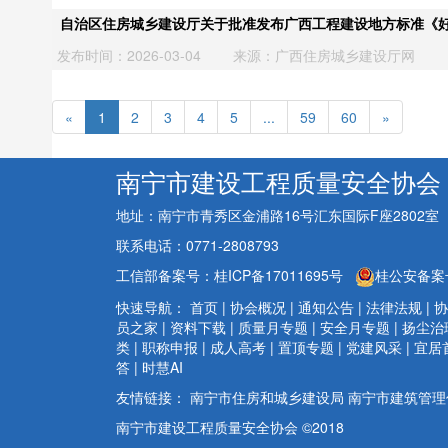
自治区住房城乡建设厅关于批准发布广西工程建设地方标准《
发布时间：2026-03-04
来源：广西住房城乡建设厅网
«
1
2
3
4
5
...
59
60
»
南宁市建设工程质量安全协会
地址：南宁市青秀区金浦路16号汇东国际F座2802室
联系电话：0771-2808793
工信部备案号：桂ICP备17011695号
桂公安备案号：
快速导航：
首页
|
协会概况
|
通知公告
|
法律法规
|
协
员之家
|
资料下载
|
质量月专题
|
安全月专题
|
扬尘治
类
|
职称申报
|
成人高考
|
置顶专题
|
党建风采
|
宜居
答
|
时慧AI
友情链接：
南宁市住房和城乡建设局
南宁市建筑管理
南宁市建设工程质量安全协会 ©2018