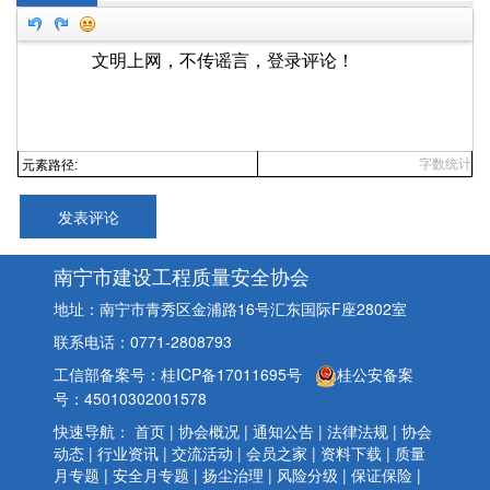
字数统计
元素路径:
发表评论
南宁市建设工程质量安全协会
地址：南宁市青秀区金浦路16号汇东国际F座2802室
联系电话：0771-2808793
工信部备案号：桂ICP备17011695号
桂公安备案
号：45010302001578
快速导航：
首页
|
协会概况
|
通知公告
|
法律法规
|
协会
动态
|
行业资讯
|
交流活动
|
会员之家
|
资料下载
|
质量
月专题
|
安全月专题
|
扬尘治理
|
风险分级
|
保证保险
|